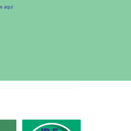
ue aqui
.