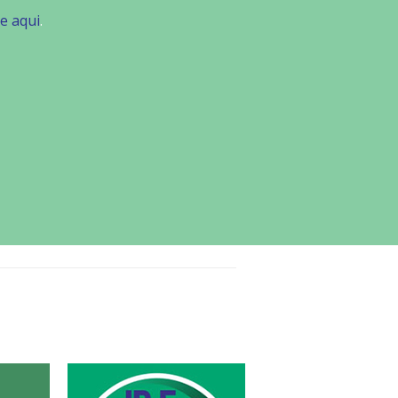
ue aqui
.